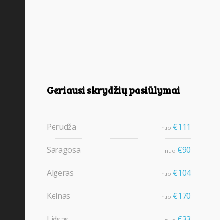
Geriausi skrydžių pasiūlymai
Perudža
€111
nuo
Saragosa
€90
nuo
Algeras
€104
nuo
Kelnas
€170
nuo
Lidsas
€33
nuo