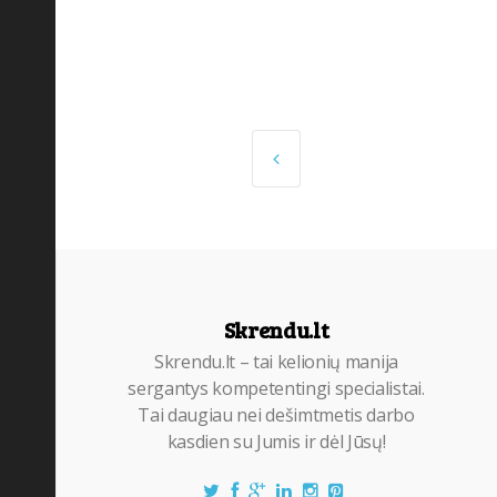
Šventės ir festivaliai
(28)
Taisyklės
(37)
UNESCO
(15)
Skrendu.lt
Skrendu.lt – tai kelionių manija
sergantys kompetentingi specialistai.
Tai daugiau nei dešimtmetis darbo
kasdien su Jumis ir dėl Jūsų!