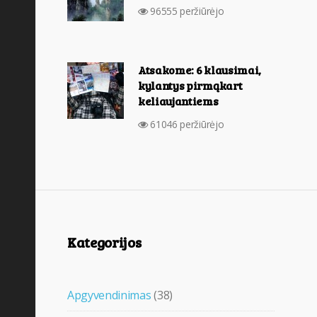
96555 peržiūrėjo
Atsakome: 6 klausimai,
kylantys pirmąkart
keliaujantiems
61046 peržiūrėjo
Kategorijos
Apgyvendinimas
(38)