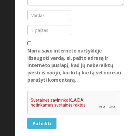
Menas ir kultūra
(52)
Nacionalinis parkas
(7)
Nardymas
(10)
neįprastos profesijos
(2)
nuotykiai
(38)
Noriu savo interneto naršyklėje
išsaugoti vardą, el. pašto adresą ir
Oro Linijos
(78)
interneto puslapį, kad jų nebereiktų
Oro uostas
(34)
įvesti iš naujo, kai kitą kartą vėl norėsiu
Patarimai
parašyti komentarą.
(323)
pramogos
(25)
šeimos atostogos
(6)
Slidinėjimas
(2)
Stiliaus patarimai
(2)
Pateikti
Sveikata
(10)