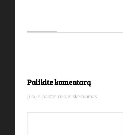
Europa
(63)
Galerija
(24)
Gamtos grožis
(46)
Grožis
(25)
Kelionių grožis
(61)
Kelionių idėjos
(225)
Kelionių istorijos
(92)
Koncertai
(7)
Palikite komentarą
Konkursas
(1)
Jūsų e-paštas nebus skelbiamas.
Kultūra
(25)
Kultūra svečiose šalyse
(77)
Lankytinos vietos
(197)
Maistas ir gėrimai
(82)