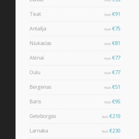
Tivat
€91
nuo
Antalija
€75
nuo
Niukaslas
€81
nuo
Atėnai
€77
nuo
Oulu
€77
nuo
Bergenas
€51
nuo
Baris
€95
nuo
Geteborgas
€210
nuo
Larnaka
€230
nuo