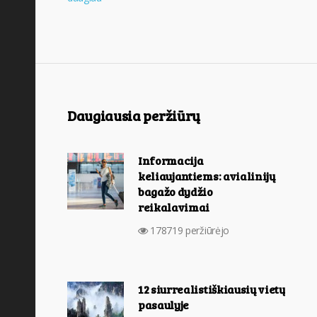
Daugiausia peržiūrų
Informacija
keliaujantiems: avialinijų
bagažo dydžio
reikalavimai
178719 peržiūrėjo
12 siurrealistiškiausių vietų
pasaulyje