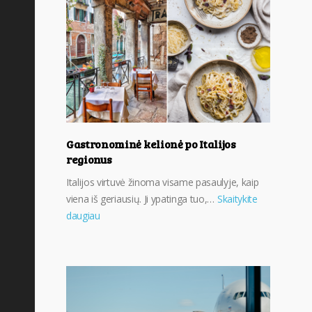
Gastronominė kelionė po Italijos
regionus
Italijos virtuvė žinoma visame pasaulyje, kaip
viena iš geriausių. Ji ypatinga tuo,…
Skaitykite
daugiau