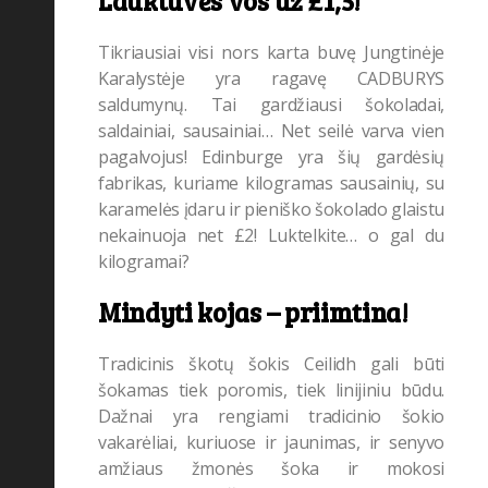
Lauktuvės vos už £1,5!
Tikriausiai visi nors karta buvę Jungtinėje
Karalystėje yra ragavę CADBURYS
saldumynų. Tai gardžiausi šokoladai,
saldainiai, sausainiai… Net seilė varva vien
pagalvojus! Edinburge yra šių gardėsių
fabrikas, kuriame kilogramas sausainių, su
karamelės įdaru ir pieniško šokolado glaistu
nekainuoja net £2! Luktelkite… o gal du
kilogramai?
Mindyti kojas – priimtina!
Tradicinis škotų šokis Ceilidh gali būti
šokamas tiek poromis, tiek linijiniu būdu.
Dažnai yra rengiami tradicinio šokio
vakarėliai, kuriuose ir jaunimas, ir senyvo
amžiaus žmonės šoka ir mokosi