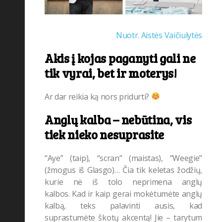
Nuotr. Aistės Vaičiulytės
Akis į kojas paganyti gali ne
tik vyrai, bet ir moterys!
Ar dar reikia ką nors pridurti?
Anglų kalba – nebūtina, vis
tiek nieko nesuprasite
“Aye” (taip), “scran” (maistas), “Weegie”
(žmogus iš Glasgo)… Čia tik keletas žodžių,
kurie nė iš tolo neprimena anglų
kalbos. Kad ir kaip gerai mokėtumėte anglų
kalbą, teks palavinti ausis, kad
suprastumėte škotų akcentą! Jie – tarytum