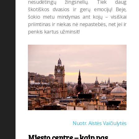
nesudėtingų žingsnelių. Tiek daug
škotiškos dvasios ir gerų emocijų! Beje,
šokio metu mindymas ant kojų – visiškai
priimtinas ir niekas nė nepastebės, net jei ir
penkis kartus užminsit!
Nuotr. Aistės Vaičiulytės
Miesto centre – kaip pas