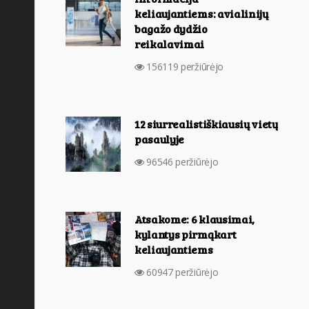
keliaujantiems: avialinijų
bagažo dydžio
reikalavimai
156119 peržiūrėjo
12 siurrealistiškiausių vietų
pasaulyje
96546 peržiūrėjo
Atsakome: 6 klausimai,
kylantys pirmąkart
keliaujantiems
60947 peržiūrėjo