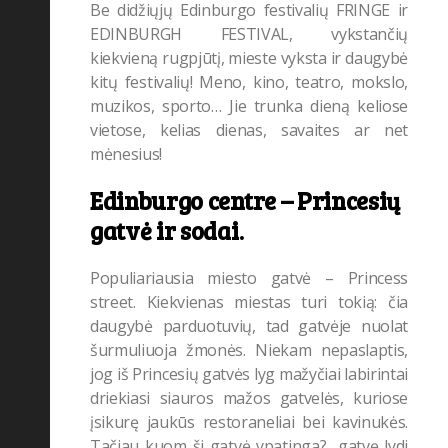
Be didžiųjų Edinburgo festivalių FRINGE ir
EDINBURGH FESTIVAL, vykstančių
kiekvieną rugpjūtį, mieste vyksta ir daugybė
kitų festivalių! Meno, kino, teatro, mokslo,
muzikos, sporto… Jie trunka dieną keliose
vietose, kelias dienas, savaites ar net
mėnesius!
Edinburgo centre – Princesių
gatvė ir sodai.
Populiariausia miesto gatvė – Princess
street. Kiekvienas miestas turi tokią: čia
daugybė parduotuvių, tad gatvėje nuolat
šurmuliuoja žmonės. Niekam nepaslaptis,
jog iš Princesių gatvės lyg mažyčiai labirintai
driekiasi siauros mažos gatvelės, kuriose
įsikurę jaukūs restoraneliai bei kavinukės.
Tačiau kuom ši gatvė ypatinga? gatvę lydi