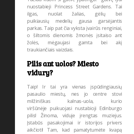
nuostabieji Princess Street Gardens. Tai
ilgas, nuolat žalias, gėlių bei
puikiausių medelių gausa garsėjantis
parkas. Taip pat čia vyksta įvairūs renginiai,
o šiltomis dienomis žmonės įsitaiso ant
žolės, mėgaujasi gamta bei akį
traukiančiais vaizdais.
Pilis ant uolos? Miesto
vidury?
Taip! Ir tai yra vienas įspūdingiausių
pasaulio miestų, nes jo centre stovi
milžiniškas kalnas-uola, kurio
viršūnėje puikuojasi nustabioji Edinburgo
pilis! Žinoma, viduje įrengtas muziejus.
Įstabūs pasakojimai ir istorijos privers
aikčioti! Tam, kad pamatytumėte kvapą