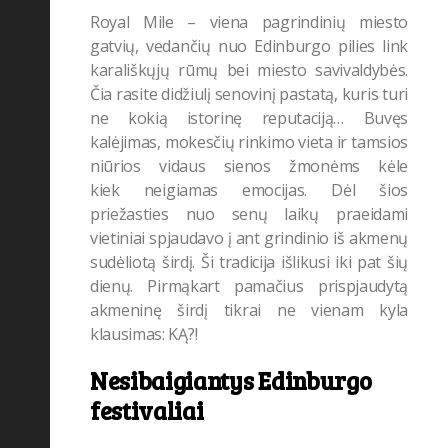
Royal Mile – viena pagrindinių miesto
gatvių, vedančių nuo Edinburgo pilies link
karališkųjų rūmų bei miesto savivaldybės.
Čia rasite didžiulį senovinį pastatą, kuris turi
ne kokią istorinę reputaciją… Buvęs
kalėjimas, mokesčių rinkimo vieta ir tamsios
niūrios vidaus sienos žmonėms kėle
kiek neigiamas emocijas. Dėl šios
priežasties nuo senų laikų praeidami
vietiniai spjaudavo į ant grindinio iš akmenų
sudėliotą širdį. Ši tradicija išlikusi iki pat šių
dienų. Pirmąkart pamačius prispjaudytą
akmeninę širdį tikrai ne vienam kyla
klausimas: KĄ?!
Nesibaigiantys Edinburgo
festivaliai