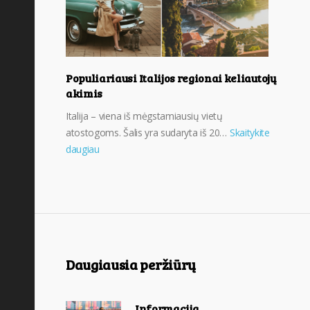
Populiariausi Italijos regionai keliautojų
akimis
Italija – viena iš mėgstamiausių vietų
atostogoms. Šalis yra sudaryta iš 20…
Skaitykite
daugiau
Daugiausia peržiūrų
Informacija