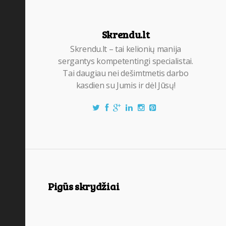
Skrendu.lt
Skrendu.lt – tai kelionių manija
sergantys kompetentingi specialistai.
Tai daugiau nei dešimtmetis darbo
kasdien su Jumis ir dėl Jūsų!
Pigūs skrydžiai