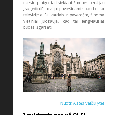
miesto pinigų, tad siekiant žmones bent jau
Taisyklės
(33)
„sugėdinti“, atvejai paviešinami spaudoje ar
televizijoje. Su vardais ir pavardėm, žinoma.
UNESCO
(8)
Vietiniai juokauja, kad tai lengviausias
būdas išgarsėti.
Nuotr. Aistės Vaičiulytės