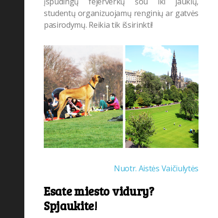
įspūdingų fejerverkų šou iki jaukių,
studentų organizuojamų renginių ar gatvės
pasirodymų. Reikia tik išsirinkti!
Nuotr. Aistės Vaičiulytės
Esate miesto vidury?
Spjaukite!