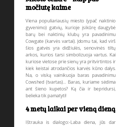
močiutę kaime
Viena populiariausių miesto (ypač naktinio
gyvenimo) gatvių, kurioje įsikūrę daugybė
barų bei naktinių klubų yra pavadinimu
Cowgate (karvės vartai). Įdomu tai, kad virš
šios gatvės yra didžiulės, senovinės tiltų
arkos, kurios tarsi simbolizuoja vartus. Kai
kuriose vietose prie sienų yra pritvirtintos ir
kiek keistai atrodančios karvės kūno dalys.
Na, o viską vainikuoja baras pavadinimu
Cowshed (tvartas)… Baras, kuriame sėdima
ant šieno kupetos? Ką čia ir bepridursi,
belieka tik pamatyti!
4 metų laikai per vieną dieną
Ištrauka is dialogo:-Laba diena, jūs dar