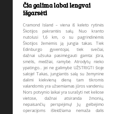
Čia galima labai lengvai
Nacionalinis parkas
(7)
išgarsėti
Nardymas
(10)
neįprastos profesijos
(2)
Cramond Island – viena iš keleto rytinės
Škotijos pakrantės salų. Nuo kranto
nuotykiai
(29)
nutolusi 1,6 km, o su pagrindinėmis
Oro Linijos
(78)
Škotijos žemėmis ją jungia takas. Tiek
Oro uostas
(31)
Edinburgo gyventojai, tiek svečiai,
dažnai užsuka pasimėgauti gamta: jūra,
Patarimai
(275)
smėlis, medžiai, ramybė. Atrodytų nieko
pramogos
(20)
ypatingo… jei ne galimybė UŽSTRIGTI šioje
saloje! Takas, jungiantis salą su žemynine
šeimos atostogos
(4)
dalimi kiekvieną dieną tam tikromis
Slidinėjimas
(1)
valandomis yra užsemiamas jūros vandeniu.
Nors potvynio laikai yra surašyti net keliose
Stiliaus patarimai
(1)
vietose, dažnai atsiranda žmonių,
Sveikata
(10)
nepaisančių perspėjimų! Jų gelbėjimo
operacijoms išleidžiama nemaža dalis
Šventės ir festivaliai
(26)