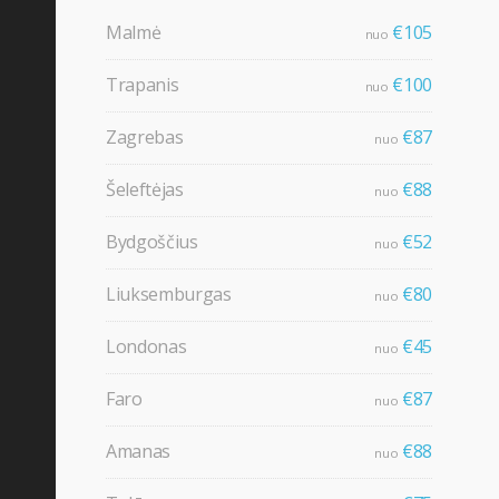
Malmė
€105
nuo
Trapanis
€100
nuo
Zagrebas
€87
nuo
Šeleftėjas
€88
nuo
Bydgoščius
€52
nuo
Liuksemburgas
€80
nuo
Londonas
€45
nuo
Faro
€87
nuo
Amanas
€88
nuo