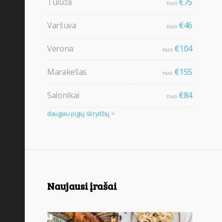
Tulūza
€75
nuo
Varšuva
€46
nuo
Verona
€104
nuo
Marakešas
€155
nuo
Salonikai
€84
nuo
daugiau pigių skrydžių >
Naujausi įrašai