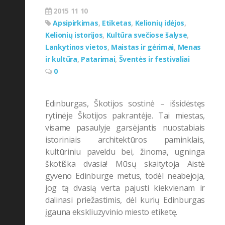
Galerija
(24)
2015 11 10
Gamtos grožis
(27)
Apsipirkimas
,
Etiketas
,
Kelionių idėjos
,
Kelionių istorijos
,
Kultūra svečiose šalyse
,
Grožis
(24)
Lankytinos vietos
,
Maistas ir gėrimai
,
Menas
Kelionių grožis
(46)
ir kultūra
,
Patarimai
,
Šventės ir festivaliai
0
Kelionių idėjos
(193)
Kelionių istorijos
(90)
Edinburgas, Škotijos sostinė – išsidėstęs
Koncertai
(7)
rytinėje Škotijos pakrantėje. Tai miestas,
visame pasaulyje garsėjantis nuostabiais
Konkursas
(1)
istoriniais architektūros paminklais,
Kultūra
(15)
kultūriniu paveldu bei, žinoma, ugninga
škotiška dvasia! Mūsų skaitytoja Aistė
Kultūra svečiose šalyse
(72)
gyveno Edinburge metus, todėl neabejoja,
Lankytinos vietos
(163)
jog tą dvasią verta pajusti kiekvienam ir
Maistas ir gėrimai
(75)
dalinasi priežastimis, dėl kurių Edinburgas
įgauna ekskliuzyvinio miesto etiketę.
Menas ir kultūra
(51)