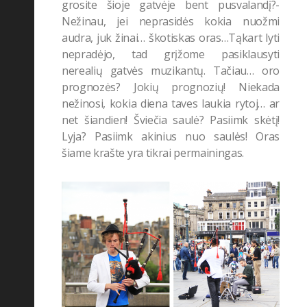
grosite šioje gatvėje bent pusvalandį?-
Nežinau, jei neprasidės kokia nuožmi
audra, juk žinai… škotiskas oras…Tąkart lyti
nepradėjo, tad grįžome pasiklausyti
nerealių gatvės muzikantų. Tačiau… oro
prognozės? Jokių prognozių! Niekada
nežinosi, kokia diena taves laukia rytoj… ar
net šiandien! Šviečia saulė? Pasiimk skėtį!
Lyja? Pasiimk akinius nuo saulės! Oras
šiame krašte yra tikrai permainingas.