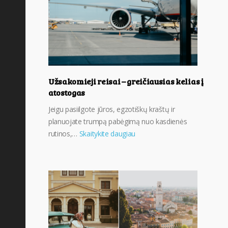
Užsakomieji reisai – greičiausias kelias į
atostogas
Jeigu pasiilgote jūros, egzotiškų kraštų ir
planuojate trumpą pabėgimą nuo kasdienės
rutinos,…
Skaitykite daugiau