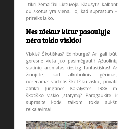
tikri žemaičiai Lietuvoje. Klausytis kalbant
du škotus yra viena… o, kad suprastum –
prireiks laiko.
Nes niekur kitur pasaulyje
nėra tokio viskio!
Viskis? Škotiškas? Edinburge? Ar gali būti
geresnė vieta juo pasimėgauti? Ąžuolinių
statinių aromatas tiesiog fantastiškas! Ar
žinojote, kad alkoholinis gėrimas,
norėdamas vadintis škotišku viskiu, privalo
atitikti Jungtinės Karalystės 1988 m.
škotiško viskio įstatymą? Paragaukite ir
suprasite kodėl taikomi tokie aukšti
reikalavimai!