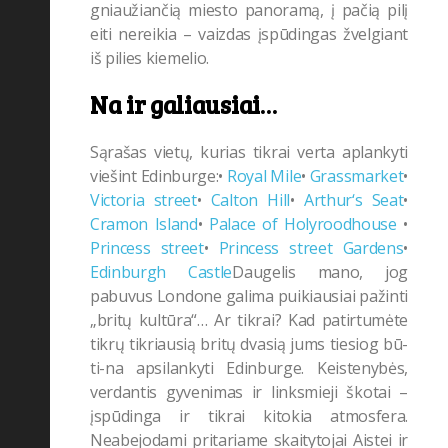
gniaužiančią miesto panoramą, į pačią pilį
eiti nereikia – vaizdas įspūdingas žvelgiant
iš pilies kiemelio.
Na ir galiausiai…
Sąrašas vietų, kurias tikrai verta aplankyti
viešint Edinburge:•
Royal Mile
•
Grassmarket
•
Victoria street
•
Calton Hill
•
Arthur‘s Seat
•
Cramon Island
•
Palace of Holyroodhouse
•
Princess street
•
Princess street Gardens
•
Edinburgh Castle
Daugelis mano, jog
pabuvus Londone galima puikiausiai pažinti
„britų kultūra“… Ar tikrai? Kad patirtumėte
tikrų tikriausią britų dvasią jums tiesiog bū-
ti-na apsilankyti Edinburge. Keistenybės,
verdantis gyvenimas ir linksmieji škotai –
įspūdinga ir tikrai kitokia atmosfera.
Neabejodami pritariame skaitytojai Aistei ir