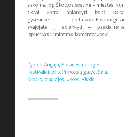
sakome, jog Škotijos sostinė – miestas, kurį
tikrai verta aplankyti bent kartą
gyvenime.___________Jei buvote Edinburge ar
svajojate jį aplankyti – pasidalinkite
įspūdžiais ir mintimis komentaruose!
Žymos:
Anglija
,
Barai
,
Edinburgas
,
Festivaliai
,
pilis
,
Princesių gatvė
,
Sala
,
škotija
,
tradicijos
,
Uolos
,
Viskis