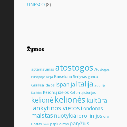
UNESCO
(8)
Žymos
atostogos
aptarnavimas
Atostogos
Barselona
gamta
Berlynas
Europoje
Azija
Italija
Ispanija
Graikija
idėjos
Japonija
Kelionių idėjos
Kelionių istorijos
Kalėdos
kelionės
kelionė
kultūra
lankytinos vietos
Londonas
maistas
nuotykiai
oro linijos
oro
paryžius
uostas
paplūdimys
oslas