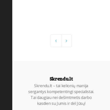
Skrendu.lt
Skrendu.lt – tai kelionių manija
sergantys kompetentingi specialistai.
Tai daugiau nei dešimtmetis darbo
kasdien su Jumis ir dėl Jūsų!