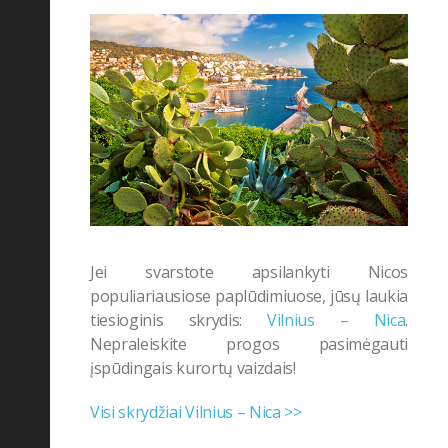
Jei svarstote apsilankyti Nicos
populiariausiose paplūdimiuose, jūsų laukia
tiesioginis skrydis:
Vilnius – Nica
.
Nepraleiskite progos pasimėgauti
įspūdingais kurortų vaizdais!
Visi skrydžiai Vilnius – Nica >>