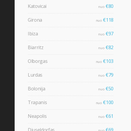
Katovicai
€80
nuo
Girona
€118
nuo
Ibiza
€97
nuo
Biarritz
€82
nuo
Olborgas
€103
nuo
Lurdas
€79
nuo
Bolonija
€50
nuo
Trapanis
€100
nuo
Neapolis
€61
nuo
Diuseldorfas
€69
nuo