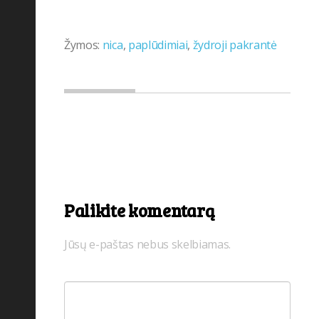
Žymos:
nica
,
paplūdimiai
,
žydroji pakrantė
Palikite komentarą
Jūsų e-paštas nebus skelbiamas.