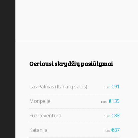
Geriausi skrydžių pasiūlymai
Las Palmas (Kanarų salos)
€91
nuo
Monpeljė
€135
nuo
Fuerteventūra
€88
nuo
Katanija
€87
nuo