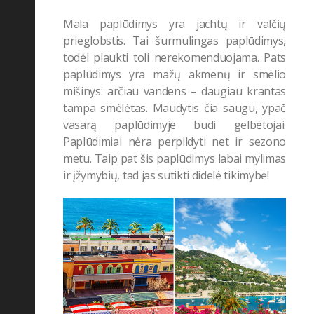
Mala paplūdimys yra jachtų ir valčių
prieglobstis. Tai šurmulingas paplūdimys,
todėl plaukti toli nerekomenduojama. Pats
paplūdimys yra mažų akmenų ir smėlio
mišinys: arčiau vandens – daugiau krantas
tampa smėlėtas. Maudytis čia saugu, ypač
vasarą paplūdimyje budi gelbėtojai.
Paplūdimiai nėra perpildyti net ir sezono
metu. Taip pat šis paplūdimys labai mylimas
ir įžymybių, tad jas sutikti didelė tikimybė!