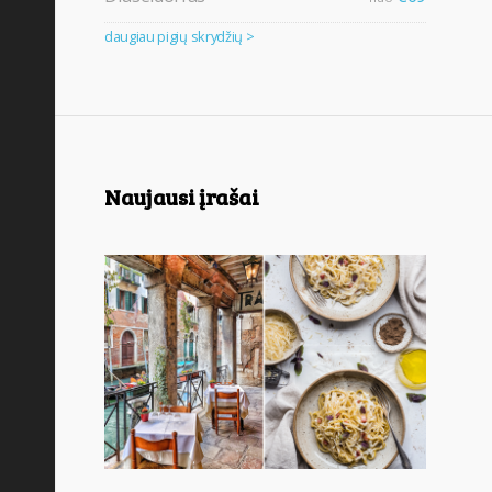
daugiau pigių skrydžių >
Naujausi įrašai