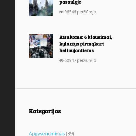
pasaulyje
96546 peržiūrėjo
Atsakome: 6 klausimai,
kylantys pirmąkart
keliaujantiems
60947 peržiūrėjo
Kategorijos
Apgyvendinimas
(39)