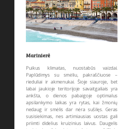
Taisyklės
(33)
UNESCO
(8)
Marinierė
Puikus klimatas, nuostabūs vaizdai.
Paplūdimys su smėliu, pakraščiuose –
rieduliai ir akmenukai. Šioje siauroje, bet
labai jaukioje teritorijoje savaitgaliais yra
ankšta, o dienos pabaigoje optimalus
apsilankymo laikas yra rytas, kai žmonių
nedaug ir smėlis dar nėra sušilęs. Geras
susisiekimas, nes artimiausias uostas gali
priimti didelius kruizinius laivus. Daugelis