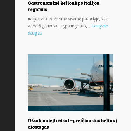
Gastronominė kelionė po Italijos
regionus
Italijos virtuvė žinoma visame pasaulyje, kaip
viena iš geriausių. Ji ypatinga tuo,…
Skaitykite
daugiau
Užsakomieji reisai – greičiausias kelias į
atostogas