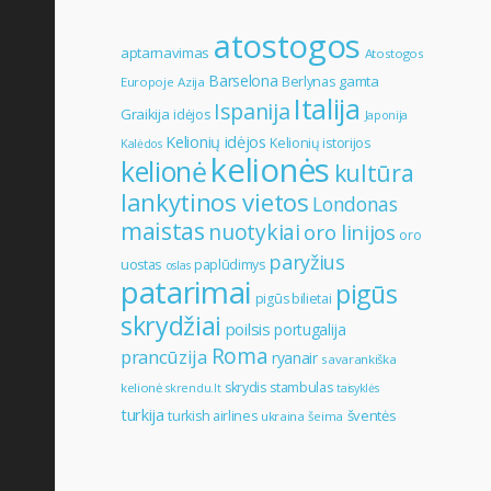
atostogos
aptarnavimas
Atostogos
Barselona
gamta
Berlynas
Europoje
Azija
Italija
Ispanija
Graikija
idėjos
Japonija
Kelionių idėjos
Kelionių istorijos
Kalėdos
kelionės
kelionė
kultūra
lankytinos vietos
Londonas
maistas
nuotykiai
oro linijos
oro
paryžius
uostas
paplūdimys
oslas
patarimai
pigūs
pigūs bilietai
skrydžiai
poilsis
portugalija
Roma
prancūzija
ryanair
savarankiška
skrydis
stambulas
kelionė
skrendu.lt
taisyklės
turkija
šventės
turkish airlines
ukraina
šeima