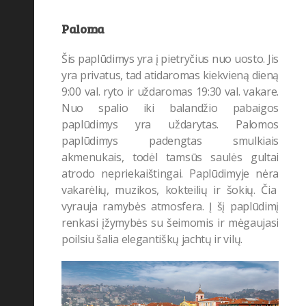
Nacionalinis parkas
(7)
Paloma
Nardymas
(10)
Šis paplūdimys yra į pietryčius nuo uosto. Jis
neįprastos profesijos
(2)
yra privatus, tad atidaromas kiekvieną dieną
nuotykiai
(29)
9:00 val. ryto ir uždaromas 19:30 val. vakare.
Nuo spalio iki balandžio pabaigos
Oro Linijos
(78)
paplūdimys yra uždarytas. Palomos
Oro uostas
(31)
paplūdimys padengtas smulkiais
Patarimai
(275)
akmenukais, todėl tamsūs saulės gultai
atrodo nepriekaištingai. Paplūdimyje nėra
pramogos
(20)
vakarėlių, muzikos, kokteilių ir šokių. Čia
šeimos atostogos
(4)
vyrauja ramybės atmosfera. Į šį paplūdimį
renkasi įžymybės su šeimomis ir mėgaujasi
Slidinėjimas
(1)
poilsiu šalia elegantiškų jachtų ir vilų.
Stiliaus patarimai
(1)
Sveikata
(10)
Šventės ir festivaliai
(26)