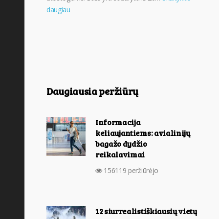
daugiau
Daugiausia peržiūrų
Informacija
keliaujantiems: avialinijų
bagažo dydžio
reikalavimai
156119 peržiūrėjo
12 siurrealistiškiausių vietų