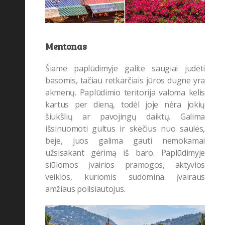
Mentonas
Šiame paplūdimyje galite saugiai judėti
basomis, tačiau retkarčiais jūros dugne yra
akmenų. Paplūdimio teritorija valoma kelis
kartus per dieną, todėl joje nėra jokių
šiukšlių ar pavojingų daiktų. Galima
išsinuomoti gultus ir skėčius nuo saulės,
beje, juos galima gauti nemokamai
užsisakant gėrimą iš baro. Paplūdimyje
siūlomos įvairios pramogos, aktyvios
veiklos, kuriomis sudomina įvairaus
amžiaus poilsiautojus.