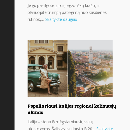
Jeigu pasiilgote jūros, egzotiškų kraštų ir
planuojate trumpą pabėgimą nuo kasdienės
rutinos,…
Skaitykite daugiau
Populiariausi Italijos regionai keliautojų
akimis
Italija – viena iš mėgstamiausių vietų
atostogoms. Šalis yra sudaryta iš 20…
Skaitykite