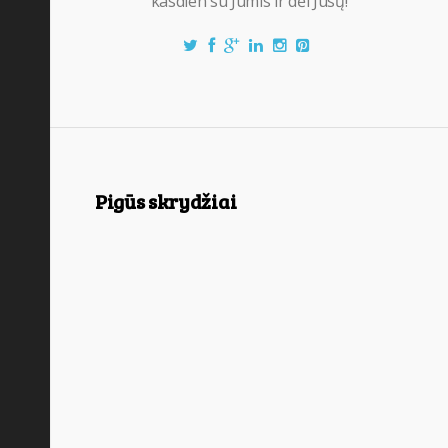
kasdien su Jumis ir dėl Jūsų!
Pigūs skrydžiai