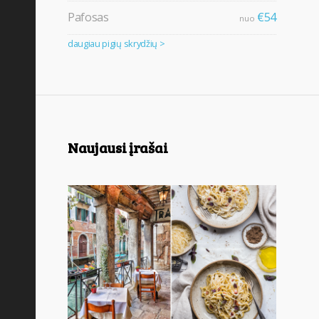
Pafosas
€54
nuo
daugiau pigių skrydžių >
Naujausi įrašai