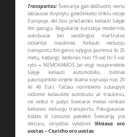
Transportas:
Šveicarija gali didžiuotis vienu
labiausiai išvystytu geležinkelio tinklu visoje
Europoje, dėl šios priežasties keliauti šalyje
itin patogu. Reguliariai kursuoja modernūs
autobusai bei vaizdingus maršrutus
siūlantys traukiniai. Keliauti viešuoju
transportu itin geros sąlygos jaunimui iki 25
metų, kadangi kelionės nuo 19 val. Iki 5 val.
ryto
–
NEMOKAMOS. Jei visgi nusprendėte
šalyje keliauti automobiliu, būtinai
pasirūpinkite vinjete (kaina svyruoja nuo 20
iki 40 Eur). Tačiau norintiems sutaupyti
siūlome keliaukite autobusu ar traukiniu,
ne veltui ir patys šveicarai mielai renkasi
keliones viešuoju transportu. Patogiausias
būdas iš Lietuvos pasiekti Šveicariją yra
lėktuvu, skrydžiai vykdomi
Vilniaus oro
uostas – Ciuricho oro uostas