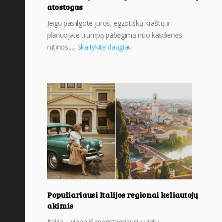
atostogas
Jeigu pasiilgote jūros, egzotiškų kraštų ir
planuojate trumpą pabėgimą nuo kasdienės
rutinos,…
Skaitykite daugiau
Populiariausi Italijos regionai keliautojų
akimis
Italija – viena iš mėgstamiausių vietų