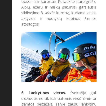
trasomis ir kurortais. Keliaukite į tarp gražių
Alpių, ežerų ir miškų įsikūrusį garsiausią
slidinėjimo
St. Moritz
kurortą, kuriame laukia
aktyvios ir nuotykių kupinos žiemos
atostogos!
6. Lankytinos vietos.
Šveicarija gali
didžiuotis ne tik kalnuotomis viršūnėmis ar
gamtos peizažais, šalyje gausu lankytinų