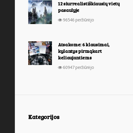
12 siurrealistiškiausių vietų
pasaulyje
96546 peržiūrėjo
Atsakome: 6 klausimai,
kylantys pirmąkart
keliaujantiems
60947 peržiūrėjo
Kategorijos