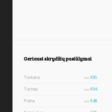
Geriausi skrydžių pasiūlymai
Toskana
€85
nuo
Turinas
€94
nuo
Praha
€48
nuo