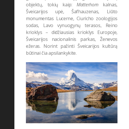
objektų, tokių kaip:
Matterhorn
kalnas
,
Šveicarijos upė, Šafhauzenas,
Liūto
monumentas Lucerne, Ciuricho zoologijos
sodas,
Lavo vynuogynų terasos,
Reino
krioklys – didžiausias krioklys Europoje,
Šveicarijos nacionalinis parkas, Ženevos
ežeras. Norint pažinti Šveicarijos kultūrą
būtinai čia apsilankykite.