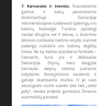
7. Karnavalai ir šventės.
Nuostabiomis
gamtos ir kalnų panoramomis
išsiskiriančioje Šveicarijoje
rekomenduojame sudalyvauti spalvingų oro
balionų festivalyje. Turistus įspūdingi
vaizdai
džiugina net 9 dienas, o išskirtinio
dėmesio susilaukia naktinis skrydis, kuomet
padangę nušviečia oro balionų degiklių
šviesa. Ne ką mažiau populiarus festivalis
–
F
astnacht
, kuris yra ir didžiausias
Šveicarijoje. Eitynių metu daugybė
karnavalo dalyvių stebina
įvairiomis
būtybėmis išmargintomis kaukėmis ir
gatvėje skambančia muzika. O jei savo
atostogoms norite suteikti šiek tiek
„
arklio
galių
“
, nevalia praleisti garsiosios Ženevos
automobilių parodos!