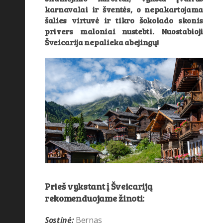
Nacionalinis parkas
(7)
karnavalai ir šventės, o nepakartojama
šalies virtuvė ir tikro šokolado skonis
Nardymas
(10)
privers maloniai nustebti. Nuostabioji
Šveicarija nepalieka abejingų!
neįprastos profesijos
(2)
nuotykiai
(29)
Oro Linijos
(78)
Oro uostas
(31)
Patarimai
(275)
pramogos
(20)
šeimos atostogos
(4)
Slidinėjimas
(1)
Stiliaus patarimai
(1)
Prieš vykstant į Šveicariją
rekomenduojame žinoti:
Sveikata
(10)
Šventės ir festivaliai
(26)
Sostinė:
Bernas