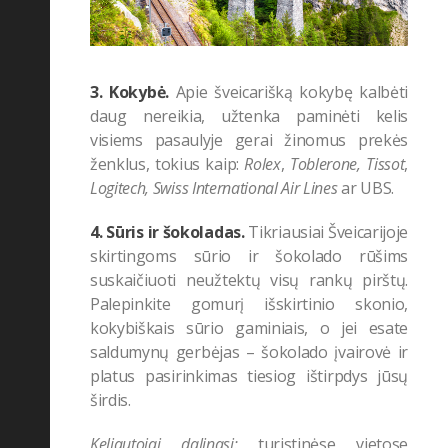
3. Kokybė.
Apie šveicarišką kokybę kalbėti
daug nereikia, užtenka paminėti kelis
visiems pasaulyje gerai žinomus prekės
ženklus, tokius kaip:
Rolex
,
Toblerone,
Tissot
,
Logitech,
Swiss International Air Lines
ar UBS.
4. Sūris ir šokoladas.
Tikriausiai
Šveicarijoje
skirtingoms sūrio ir šokolado rūšims
suskaičiuoti neužtektų visų rankų pirštų.
Palepinkite gomurį išskirtinio skonio,
kokybiškais sūrio gaminiais, o jei esate
saldumynų gerbėjas
–
šokolado įvairovė ir
platus pasirinkimas tiesiog ištirpdys jūsų
širdis.
Keliautojai dalinasi:
turistinėse vietose