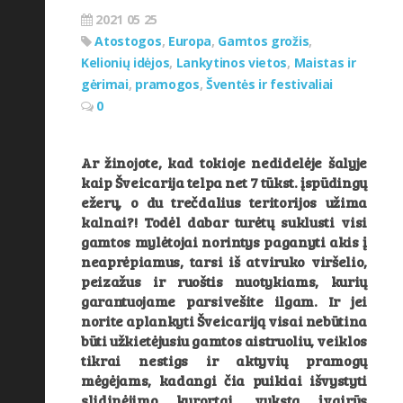
Galerija
(24)
2021 05 25
Gamtos grožis
(27)
Atostogos
,
Europa
,
Gamtos grožis
,
Kelionių idėjos
,
Lankytinos vietos
,
Maistas ir
Grožis
(24)
gėrimai
,
pramogos
,
Šventės ir festivaliai
Kelionių grožis
(46)
0
Kelionių idėjos
(193)
Ar žinojote, kad tokioje nedidelėje šalyje
Kelionių istorijos
(90)
kaip Šveicarija telpa net 7 tūkst. įspūdingų
Koncertai
(7)
ežerų, o du trečdalius teritorijos užima
kalnai?! Todėl dabar turėtų suklusti visi
Konkursas
(1)
gamtos mylėtojai norintys paganyti akis į
neaprėpiamus, tarsi iš atviruko viršelio,
Kultūra
(15)
peizažus ir ruoštis nuotykiams, kurių
Kultūra svečiose šalyse
(72)
garantuojame parsivešite ilgam. Ir jei
norite aplankyti Šveicariją visai nebūtina
Lankytinos vietos
(163)
būti užkietėjusiu gamtos aistruoliu, veiklos
Maistas ir gėrimai
(75)
tikrai nestigs ir aktyvių pramogų
mėgėjams, kadangi čia puikiai išvystyti
Menas ir kultūra
(51)
slidinėjimo kurortai, vyksta įvairūs