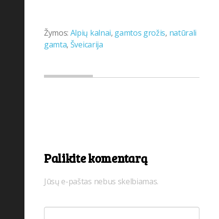
Žymos:
Alpių kalnai
,
gamtos grožis
,
natūrali
gamta
,
Šveicarija
Palikite komentarą
Jūsų e-paštas nebus skelbiamas.