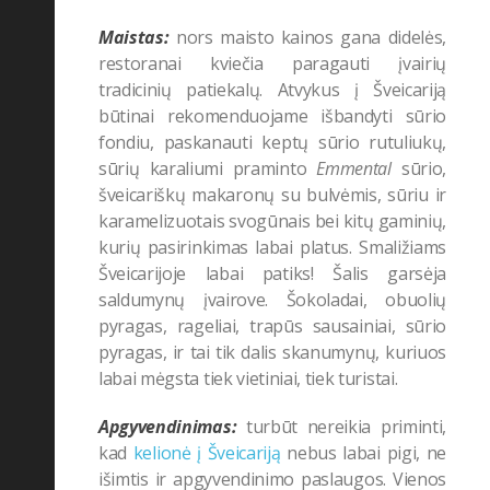
Maistas:
nors maisto kainos gana didelės,
restoranai kviečia paragauti įvairių
tradicinių patiekalų. Atvykus į Šveicariją
būtinai rekomenduojame išbandyti sūrio
fondiu, paskanauti keptų sūrio rutuliukų,
sūrių karaliumi praminto
Emmental
s
ūrio,
šveicariškų makaronų su bulvėmis, sūriu ir
karamelizuotais svogūnais
bei kitų gaminių,
kurių pasirinkimas labai platus. Smaližiams
Šveicarijoje labai patiks! Šalis garsėja
saldumynų įvairove. Šokoladai, obuolių
pyragas, rageliai, trapūs sausainiai, sūrio
pyragas, ir tai tik dalis skanumynų, kuriuos
labai mėgsta tiek vietiniai, tiek turistai.
Apgyvendinimas:
turbūt nereikia priminti,
kad
kelionė į Šveicariją
nebus labai pigi, ne
išimtis ir apgyvendinimo paslaugos. Vienos