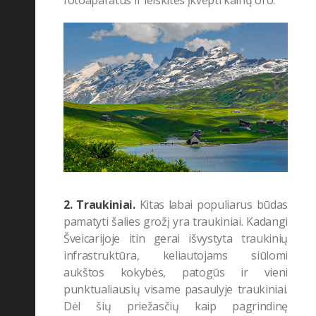
2. Traukiniai.
Kitas labai populiarus būdas
pamatyti šalies grožį yra traukiniai. Kadangi
Šveicarijoje itin gerai išvystyta traukinių
infrastruktūra, keliautojams siūlomi
aukštos kokybės, patogūs ir vieni
punktualiausių visame pasaulyje traukiniai.
Dėl šių priežasčių kaip pagrindinę