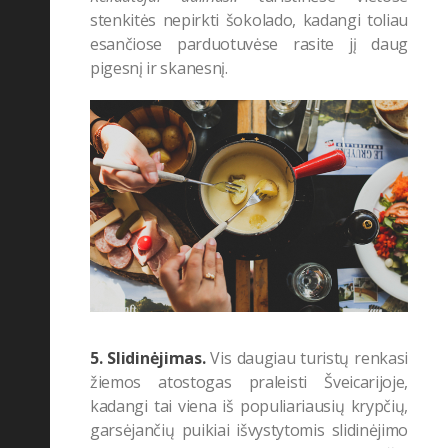
stenkitės nepirkti šokolado, kadangi toliau
esančiose parduotuvėse rasite jį daug
pigesnį ir skanesnį.
5. Slidinėjimas.
Vis daugiau turistų renkasi
žiemos atostogas praleisti Šveicarijoje,
kadangi tai viena iš populiariausių krypčių,
garsėjančių puikiai išvystytomis slidinėjimo