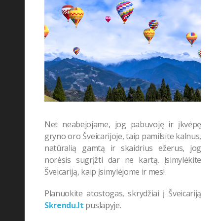
Net neabejojame, jog pabuvoję ir įkvėpę
gryno oro Šveicarijoje, taip pamilsite kalnus,
natūralią gamtą ir skaidrius ežerus, jog
norėsis sugrįžti dar ne kartą. Įsimylėkite
Šveicariją, kaip įsimylėjome ir mes!
Planuokite atostogas, skrydžiai į Šveicariją
Skrendu.lt
puslapyje.