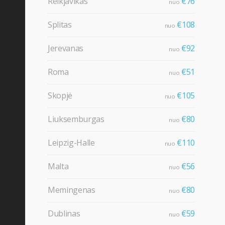
Reikjavikas
€76
nuo
Splitas
€108
nuo
Jerevanas
€92
nuo
Roma
€51
nuo
Skopjė
€105
nuo
Liuksemburgas
€80
nuo
Leipzig-Halle
€110
nuo
Malta
€56
nuo
Memingenas
€80
nuo
Dublinas
€59
nuo