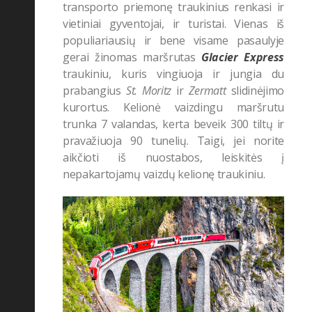
transporto priemonę traukinius renkasi ir
vietiniai gyventojai, ir turistai.
Vienas iš
populiariausių ir bene visame pasaulyje
gerai žinomas maršrutas
Glacier Express
traukiniu, kuris vingiuoja ir jungia du
prabangius
St. Moritz
ir
Zermatt
slidinėjimo
kurortus. Kelionė vaizdingu maršrutu
trunka 7 valandas, kerta beveik 300 tiltų ir
pravažiuoja 90 tunelių.
Taigi, jei norite
aikčioti iš nuostabos, leiskitės į
nepakartojamų vaizdų kelionę
traukiniu.