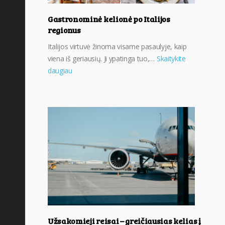
Gastronominė kelionė po Italijos
regionus
Italijos virtuvė žinoma visame pasaulyje, kaip
viena iš geriausių. Ji ypatinga tuo,…
Skaitykite
daugiau
Užsakomieji reisai – greičiausias kelias į