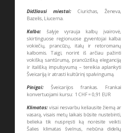
Taisyklės
(33)
Didžiausi miestai:
C
iurichas, Ženeva,
UNESCO
(8)
Bazelis, Liucerna.
Kalba:
šalyje vyrauja kalbų įvairovė,
skirtinguose regionuose gyventojai kalba:
vokiečių, prancūzų, italų ir retoromanų
kalbomis. Taigi, norint iš arčiau pažinti
vokišką santūrumą, prancūzišką eleganciją
ir itališką impulsyvumą – tereikia aplankyti
Šveicariją ir atrasti kultūrinį spalvingumą.
Pinigai:
Šveicarijos frankas. Frankai
konvertuojami kursu:
1 CHF = 0,91 EUR
Klimatas:
visai nesvarbu keliausite žiemą ar
vasarą, visais metų laikais būsite nustebinti,
belieka tik nuspręsti ką norėsite veikti.
Šalies klimatas švelnus, nebūna didelių