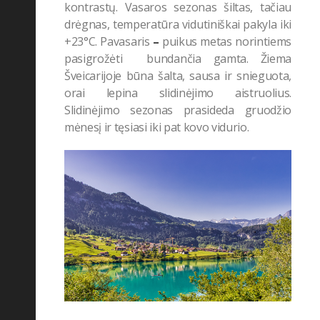
kontrastų. Vasaros sezonas šiltas, tačiau
drėgnas, temperatūra vidutiniškai pakyla iki
+23
°C. Pavasaris
–
puikus metas norintiems
pasigrožėti bundančia gamta. Žiema
Šveicarijoje būna šalta, sausa ir snieguota,
orai lepina slidinėjimo aistruolius.
Slidinėjimo sezonas prasideda gruodžio
mėnesį ir tęsiasi iki pat kovo vidurio.