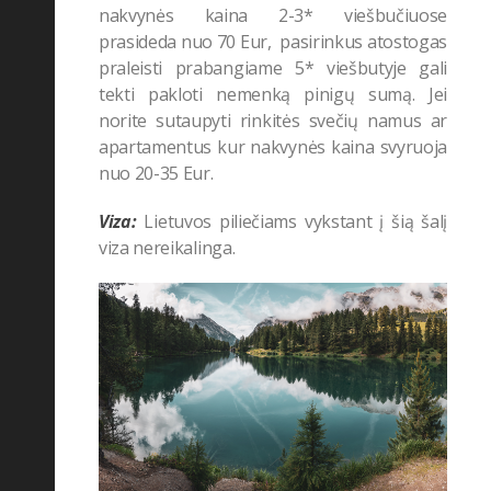
nakvynės kaina 2-3* viešbučiuose
prasideda nuo 70 Eur, pasirinkus atostogas
praleisti prabangiame 5* viešbutyje gali
tekti pakloti nemenką pinigų sumą. Jei
norite sutaupyti rinkitės svečių namus ar
apartamentus kur nakvynės kaina svyruoja
nuo 20-35 Eur.
Viza:
Lietuvos piliečiams vykstant į šią šalį
viza nereikalinga.