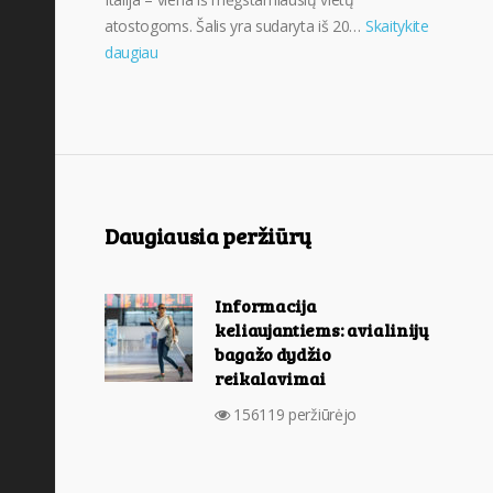
atostogoms. Šalis yra sudaryta iš 20…
Skaitykite
daugiau
Daugiausia peržiūrų
Informacija
keliaujantiems: avialinijų
bagažo dydžio
reikalavimai
156119 peržiūrėjo