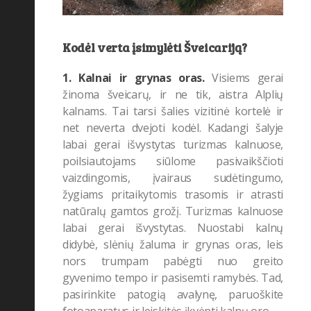
Kodėl verta įsimylėti Šveicariją?
1. Kalnai ir grynas oras.
Visiems gerai
žinoma šveicarų, ir ne tik, aistra Alplių
kalnams. Tai tarsi šalies vizitinė kortelė ir
net neverta dvejoti kodėl. Kadangi šalyje
labai gerai išvystytas turizmas kalnuose,
poilsiautojams siūlome pasivaikščioti
vaizdingomis, įvairaus sudėtingumo,
žygiams pritaikytomis trasomis ir atrasti
natūralų gamtos grožį. Turizmas kalnuose
labai gerai išvystytas. Nuostabi kalnų
didybė, slėnių žaluma ir grynas oras, leis
nors trumpam pabėgti nuo greito
gyvenimo tempo ir pasisemti ramybės. Tad,
pasirinkite patogią avalynę, paruoškite
fotoaparatus ir leiskitės įkvėpti kalnų oro.